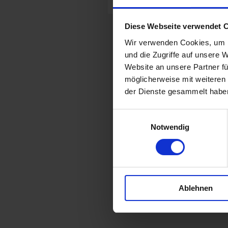
Diese Webseite verwendet 
Technische Dokumentation
Wir verwenden Cookies, um I
Technischer Vertrieb
und die Zugriffe auf unsere 
Startup - SOSCHO GmBH
Website an unsere Partner fü
Startup - ETA MOTORS GmB
möglicherweise mit weiteren
der Dienste gesammelt habe
Einwilligungsauswahl
Notwendig
Ablehnen