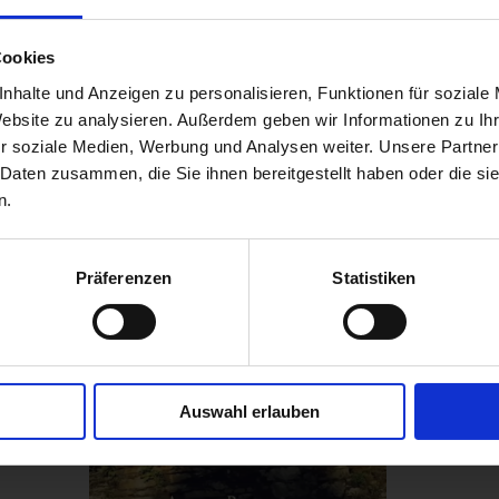
Cookies
Referenz Startup ETA-M
nhalte und Anzeigen zu personalisieren, Funktionen für soziale
Website zu analysieren. Außerdem geben wir Informationen zu I
r soziale Medien, Werbung und Analysen weiter. Unsere Partner
H
 Daten zusammen, die Sie ihnen bereitgestellt haben oder die s
n.
Elektromobilität - Entwicklung und Verkauf von Conv
Trial Motorräder (GasGas)
Präferenzen
Statistiken
"Verbrennermotor raus -
Elektroantrieb rein"
Auswahl erlauben