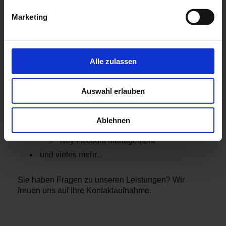
Service
Marketing
CE-Vorbereitung
Projektmanagement
Wir behalten Ihre Termine für Sie im Auge!
Alle zulassen
Wartung/Kalibrierung von Messtechnik
Marketing
Produktpräsentation
Auswahl erlauben
Messeorganisation und Betreuung
Fachliche Einarbeitung in alle Bereiche
Kundenbetreuung
Ablehnen
After-Sales Marketing
Key-Account Management
und vieles mehr...
Sie haben Fragen zu unseren Leistungen? Wir
freuen uns auf Ihre Kontaktaufnahme.