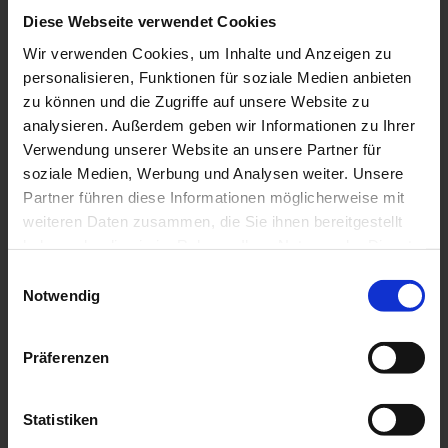
über 30 Jahren
Diese Webseite verwendet Cookies
Berufserfahrung in vielen
Bereichen. Wir
schneidern
Wir verwenden Cookies, um Inhalte und Anzeigen zu
unsere Leistungen
speziell
personalisieren, Funktionen für soziale Medien anbieten
für Ihre Anforderungen zu.
Freundlich, kompetent und
zu können und die Zugriffe auf unsere Website zu
verbindlich betreuen wir Sie und auch Ihre Kunden
analysieren. Außerdem geben wir Informationen zu Ihrer
vorort:
Verwendung unserer Website an unsere Partner für
soziale Medien, Werbung und Analysen weiter. Unsere
Partner führen diese Informationen möglicherweise mit
weiteren Daten zusammen, die Sie ihnen bereitgestellt
Einige unserer Leistungen auf einen Blick:
haben oder die sie im Rahmen Ihrer Nutzung der Dienste
gesammelt haben.
Einwilligungsauswahl
Technische Dokumentation (technical writer)
Notwendig
deutsch/englisch
Technischer Vertrieb von Produkten aller Art
Produktmanagement von der Entwicklung bis
Präferenzen
zum Verkauf
Unterstützung von Produktentwicklungen
Statistiken
/ Start-Up Firmen
von der Produktidee bis zum Aftersales-