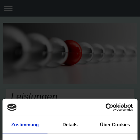
Leistungen
Mit fundierter IHK
Ausbildung und FH
Zustimmung
Details
Über Cookies
Studium bieten wir Ihnen
fachliche Kompetenz mit